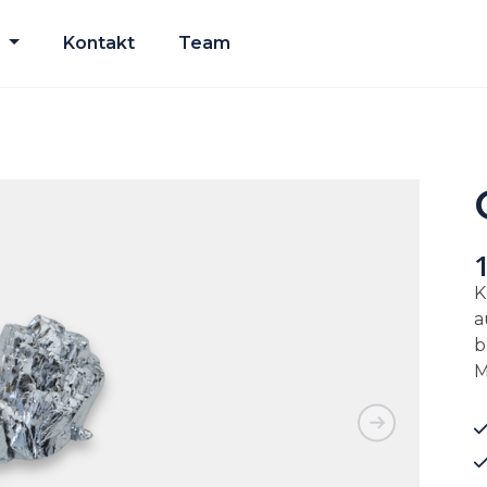
Kontakt
Team
K
a
b
M
Next