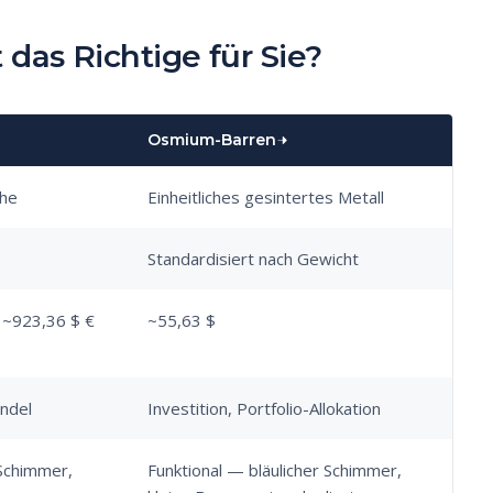
t das Richtige für Sie?
Osmium-Barren
che
Einheitliches gesintertes Metall
Standardisiert nach Gewicht
s ~923,36 $ €
~55,63 $
andel
Investition, Portfolio-Allokation
Schimmer,
Funktional — bläulicher Schimmer,