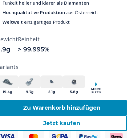
Funkelt
heller und klarer als Diamanten
Hochqualitative Produktion
aus Österreich
Weltweit
einzigartiges Produkt
ewicht
Reinheit
.9g
> 99.995%
ariants
MORE
19.4g
9.7g
5.1g
5.8g
SIZES
Zu Warenkorb hinzufügen
Jetzt kaufen