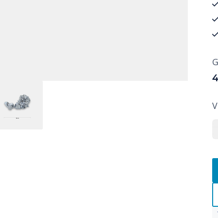
G
4
V